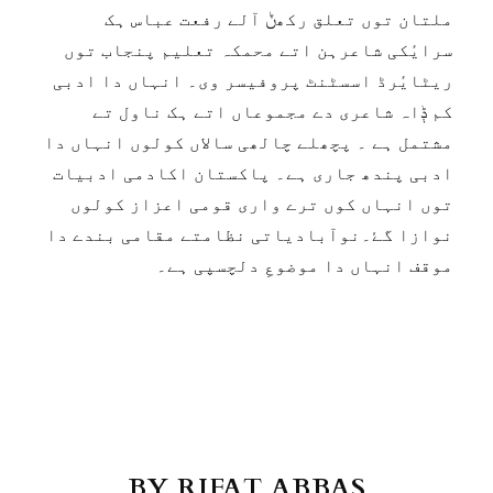
ملتان توں تعلق رکھݨ آلے رفعت عباس ہک
سرایٔکی شاعرہن اتے محمکہ تعلیم پنجاب توں
ریٹایٔرڈ اسسٹنٹ پروفیسر وی۔ انہاں دا ادبی
کم ݙاہ شاعری دے مجموعاں اتے ہک ناول تے
مشتمل ہے ۔ پچھلے چالھی سالاں کولوں انہاں دا
ادبی پندھ جاری ہے۔ پاکستان اکادمی ادبیات
توں انہاں کوں ترے واری قومی اعزاز کولوں
نوازا گۓ۔نوآبادیاتی نظامتے مقامی بندے دا
موقف انہاں دا موضوعِ دلچسپی ہے۔
BY RIFAT ABBAS