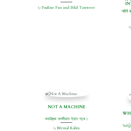
IN
Pauline Fan and Bilal Tanweer
by
'सोने 
b
NOT A MACHINE
WH
অযান্ত্ৰিক অসমীয়াত ইয়াত পঢ়ক।
'வாழ
Mrinal Kalita
by