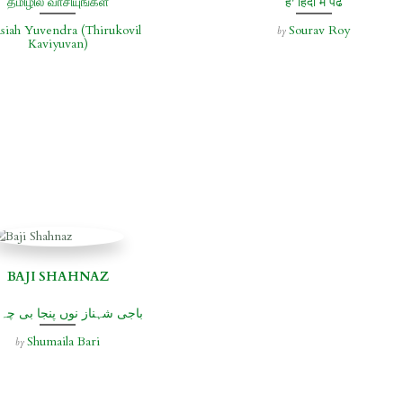
தமிழில் வாசியுங்கள்
हैं' हिंदी में पढें
siah Yuvendra (Thirukovil
Sourav Roy
by
Kaviyuvan)
BAJI SHAHNAZ
باجی شہناز نوں پنجا بی چہ 
Shumaila Bari
by