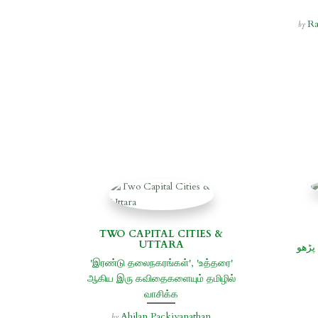
Ra
by
TWO CAPITAL CITIES &
UTTARA
پڑھو
'இரண்டு தலைநகரங்கள்', 'உத்தரை'
ஆகிய இரு கவிதைகளையும் தமிழில்
வாசிக்க
Ahilan Packiyanathan
by