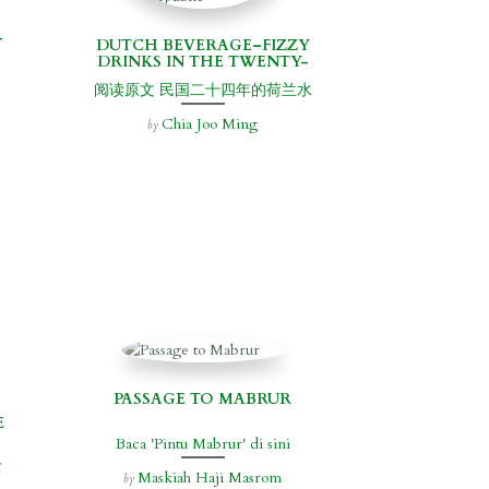
-
DUTCH BEVERAGE–FIZZY
DRINKS IN THE TWENTY-
FOURTH YEAR OF THE
阅读原文 民国二十四年的荷兰水
REPUBLIC
Chia Joo Ming
by
PASSAGE TO MABRUR
E
Baca 'Pintu Mabrur' di sini
र
Maskiah Haji Masrom
by