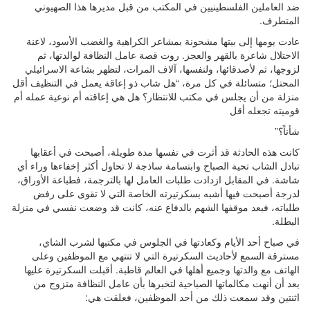
ضد العاملين الفلسطينيين في المكتب من قبل مديرها هذا الصهيوني
المتطرف.
عادت يومها إلى بيتها مشحونة بمشاعر الكراهية والغضب الأسود، لاعنة
الاحتلال شاعرة بالقهر والعجز. روت قصة عامل النظافة لوالدتها، ثم
لزوجها، ثم لأصدقائها، ولنفسها، آلاف المرات، لتظهر بشاعة الاسرائيلي
المحتل؛ متسائلة في كل مرة، “هل شاب ذو إعاقة يعمل في التنظيف أقل
منزلة من أن يجلس في مكتب للانتظار؟ هل هي إعاقته أم نوعية عمله أم
قوميته تجعله أقل
شأناً؟”
كانت هذه الحادثة قد أثرت في نفسها مدة طويلة، أصبحت في أعقابها
تبادل الشاب تحية الصباح وابتسامة ساذجة لا تحاول أكثر إخفاءها وراء أي
شاشة. في المقابل ازدادت طلبات العامل لها بالترجمة، فطباعة الأوراق،
لدرجة أصبحت فيها أشبه بسكرتيرته الخاصة التي لا تقوى على رفض
طلباته، فبعد موقفها الشهم بالدفاع عنه، كانت قد وضعت نفسي في منزلة
البطلة.
في صباح أحد الأيام وكعادتها في الجلوس في مكتبها لشرب الشاي،
مسترقة السمع لأحاديث السكرتيرة التي لا تنتهي مع الموظفين وعلى
الهاتف مع والدتها وجميع أهلها في العالم قاطبة. أقبلت السكرتيرة عليها
بعد أن أنهت مكالماتها الصباحية لتخبرها بأن عامل النظافة متزوج من
اثنتين وقد سمعت ذلك من أحد الموظفين، فعلقت هي: