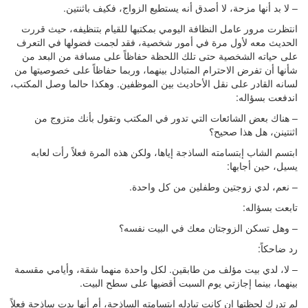
– لا بد أنها مزحة، لا أصدق أنه يستطيع الزواج، فكيف باثنتين.
انتظرت مرور عامل النظافة اليومي بمكتبها للقيام بتنظيفه، حيث قررت
الحديث معه لأول مرة في أمور شخصية، فقد لجمت فضولها في التعرف
على حياته الشخصية حتى تلك اللحظة حفاظاً على مسافة من البعد من
شأنها أن تفرض الاحترام المتبادل بينهما، وربما حفاظاً على خصوصيتها من
لسانه القادر على نقل الأحاديث بين الموظفين. وهكذا حالما وصل المكتب،
اندفعت بسؤاله:
– هناك بعض الشائعات التي تدور في المكتب وتقول بأنك متزوج من
اثنتينن، هل هذا صحيح؟
ابتسم الشاب إبتسامته الساذجة إياها، ولكن هذه المرة فعلاً رأت لعابه
يسيل، حين أجابها:
– نعم، لدي زوجتين وطفلين من كل واحدة.
تابعت بسؤاله:
– وهل تسكن الزوجتان معك في البيت نفسه؟
رد ضاحكاً:
– لا، لدي بيت مؤلف من طابقين. لكل واحدة منهما شقة، وأيامي مقسمة
بينهما، بينما إجازتي يوم السبت أقضيها على سطح البيت.
لم تدرك لحظتها إن كانت تبادله ابتسامته الساذجة، أم أنها بدت ساذجة فعلاً