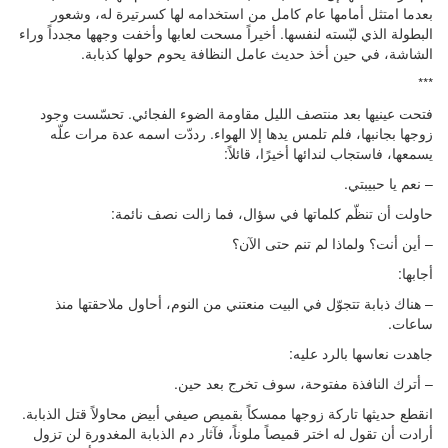
بعدما امتثل أمامها عام كامل من استخدامه لها كسرتيرة له، وشعور
البطولة الذي لبّسته لنفسها. أخيراً مسحت لعابها وأخفت وجهها مجدداً وراء
الشاشة، في حين أخذ حديث عامل النظافة يحوم حولها كذبابة.
***
فتحت عينيها بعد منتصف الليل مقاومة الضوء الفجائي. تحسّست وجود
زوجها بجانبها، فلم تلمس يدها إلا الهواء. رددّت اسمه عدة مرات علّه
يسمعها، فاستجاب لندائها أخيرًا، قائلاً:
– نعم يا حبيبتي.
حاولت أن تنظّم كلماتها في سؤال، فما زالت نصف نائمة:
– أين أنت؟ ولماذا لم تنم حتى الآن؟
أجابها:
– هناك ذبابة تتجوّل في البيت منعتني من النوم، أحاول ملاحقتها منذ
ساعات.
جاهدت نعاسها بالرد عليه:
– أترك النافذة مفتوحة، سوف تخرج بعد حين.
انقطع حديثها تاركة زوجها ممسكاً بقميص صيفي أبيض محاولاً قتل الذبابة.
أرادت أن تقول له اختر قميصاً ملوناً، فآثار دم الذبابة المغدورة لن تزول