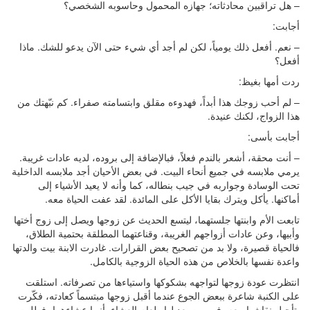
– هل تراقبين محادثاته؛ جهازه المحمول وحاسوبه الشخصي؟
أجابت:
– نعم. أفعل ذلك يومياً، لكن لم أجد أي شيء حتى الآن يدعو للشك. ماذا
أفعل؟
ردت أمها بغيظ:
– لم أحب زوجك هذا أبداً، فهدوءه مقلق وابتسامته صفراء. كم نبّهتك من
هذا الزواج، لكنك عنيدة.
أجابت بأسى:
– أنت محقة، أشعر بالندم فعلاً، فبالإضافة إلى بروده، لديه عادات غريبة.
يرمي ملابسه في جميع أنحاء البيت. في بعض الأحيان أجد ملابسه الداخلية
تحت الوسادة وجواربه في جيب بنطاله، كما وأنه لا يعيد الأشياء إلى
أماكنها. يأكل ويترك بقايا الأكل على المائدة. لقد عفت الحياة معه.
تابعت الأم وابنتها جلستهما، ليتسع الحديث عن زوجها ويصل إلى زوج أختها
وأبيها، وعن عادات أزواجهم الغريبة، وقناعتهما المطلقة بحتمية الطلاق،
فالحياة قصيرة، ولا بد من تصحيح بعض القرارات. غادرت الابنة بيت والدتها
واعدة نفسها بالخلاص من هذه الحياة الزوجية بالكامل.
انتظرت عودة زوجها لتواجهه بشكوكها واستياءها من تصرفاته. استلقت
على الكنبة شاعرة ببعض الجوع عندما أقبل زوجها مبتسماً كعادته، فكّرت
بتأجيل نقاشها معه، فهو من يعد لها طعام العشاء. أنهيا عشاءهما، فطلبت