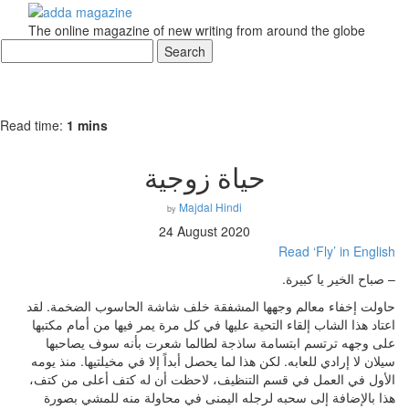
The online magazine of new writing from around the globe
Read time:
1 mins
حياة زوجية
Majdal Hindi
by
24 August 2020
Read ‘Fly’ in English
– صباح الخير يا كبيرة.
حاولت إخفاء معالم وجهها المشفقة خلف شاشة الحاسوب الضخمة. لقد
اعتاد هذا الشاب إلقاء التحية عليها في كل مرة يمر فيها من أمام مكتبها
على وجهه ترتسم ابتسامة ساذجة لطالما شعرت بأنه سوف يصاحبها
سيلان لا إرادي للعابه. لكن هذا لما يحصل أبداً إلا في مخيلتيها. منذ يومه
الأول في العمل في قسم التنظيف، لاحظت أن له كتف أعلى من كتف،
هذا بالإضافة إلى سحبه لرجله اليمنى في محاولة منه للمشي بصورة