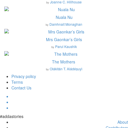
Joanne C. Hillhouse
by
Nuala Nu
Damhnait Monaghan
by
Mrs Gaonkar’s Girls
Parul Kaushik
by
The Mothers
Olákìtán T. Aládéṣuyì
by
Privacy policy
Terms
Contact Us
#addastories
About
Contributors