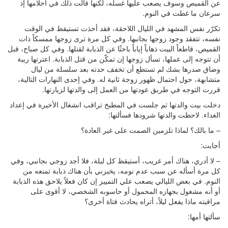
عن القميص وسوف يصعب عليها غسله، لكنها قالت ذلك في أحلامها إذ
سرعان ما غطت في النوم.
تكرّر نفس المشهد في الليال اللاحقة، فقد أخذت تستيقظ في الوقت
نفسه، تتفقد وجود زوجها بجانبها. وفي كل مرة ترى زوجها ممسكاً ذات
القميص، قاطعاً البيت ذهاباً إياباً باحثًا عن الذبابة لقتلها. وفي كل صباح، قبل
أن تتوجه إلى عملها، تسأل زوجها إن تمكّن من قتل الذبابة. اعترتها ريبة
وضاق صدرها بشك لم تستطع أن تخفف حدته بعد سلسلة من ليال
متشابهة، حول احتمال ظهور زوجة ثانية له. وفي إحدى النهارات التالية،
قررت التوجه في طريق عودتها من العمل إلى والدتها لزيارتها.
دخلت بيت والدتها ثم جلست في المطبخ تراقب انشغال الأخيرة في إعداد
الغداء. لاحظت والدتها شرودها فسألتها:
– ما بالك؟ لماذا تلزمين الصمت على غير العادة؟
أجابت:
– لا أدري، هناك أمر غريب، أستيقظ كل ليلة، فلا أجد زوجي بجانبي، وفي
كل مرة أسأله عن سبب عدم نومه، يخبرني بأن هناك ذبابة تمنعه من
النوم. في بعض الليالي يصعب علي التمييز إن كان فعلاً يلاحق هذه الذبابة
أو أنه مشغول بجهازه المحمول أو حاسوبه الشخصي، لا أقوى على
مراقبته ماذا يفعل ليلاً، أتراه يحادث فتاة أخرى؟
سألتها أمها: